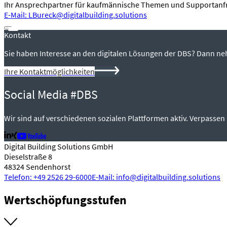
Ihr Ansprechpartner für kaufmännische Themen und Supportanf
E-Mail: LBureck@digitalbuilding.solutions
Kontakt
Sie haben Interesse an den digitalen Lösungen der DBS? Dann ne
Ihre Kontaktmöglichkeiten
Social Media #DBS
Wir sind auf verschiedenen sozialen Plattformen aktiv. Verpassen 
Digital Building Solutions GmbH
Dieselstraße 8
48324 Sendenhorst
Telefon: +49 2526 29-6000
E-Mail: info@digitalbuilding.solutions
Wertschöpfungsstufen