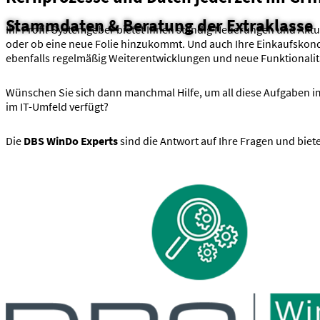
Stammdaten & Beratung der Extraklasse
Ihr Profil-Systemgeber bietet Ihnen ständig Neuerungen und Aktual
oder ob eine neue Folie hinzukommt. Und auch Ihre Einkaufskondi
ebenfalls regelmäßig Weiterentwicklungen und neue Funktionalitä
Wünschen Sie sich dann manchmal Hilfe, um all diese Aufgaben im
im IT-Umfeld verfügt?
Die
DBS WinDo Experts
sind die Antwort auf Ihre Fragen und bie