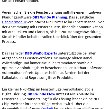
Sie als Fensterhändler.
Vereinfachen Sie die Fensterplanung mithilfe einer intuitiven
Planungssoftware
DBS WinDo Planning
. Das zusätzliche
Händlermodul
vereinfacht alle Prozesse im Fensterhandel: Von
der Abstimmung mit Fensterbauern, über die Kommunikation
mit Architekten und Planern, bis hin zur Montageabwicklung.
Sie als Händler behalten vollen Überblick über den gesamten
Prozess.
Das Team der
DBS WinDo Experts
unterstützt Sie bei allen
Aufgaben des Fenstervertriebs. Grundlage bilden dabei
vollständige und immer aktuelle Stammdaten sowie die
optimale Anbindung Ihrer bestehenden Fensterbau-Software.
Automatische Preis-Updates helfen außerdem bei der
Kalkulation und Bepreisung Ihrer Produkte.
Ein kleiner NFC-Chip im Fensterflügel vervollständigt die
Digitalisierung.
DBS WinDo Flow
umfasst alle Abläufe im
Fensterbau. Voraussetzung für die Lösung ist der kleine NFC-
Chip, welcher im Fensterflügel verbaut wird. Über die
dazugehörige Software
Cockpit
lassen sich dann alle Prozesse