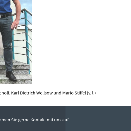
lf, Karl Dietrich Wellsow und Mario Stiffel (v. l.)
hmen Sie gerne Kontakt mit uns auf.