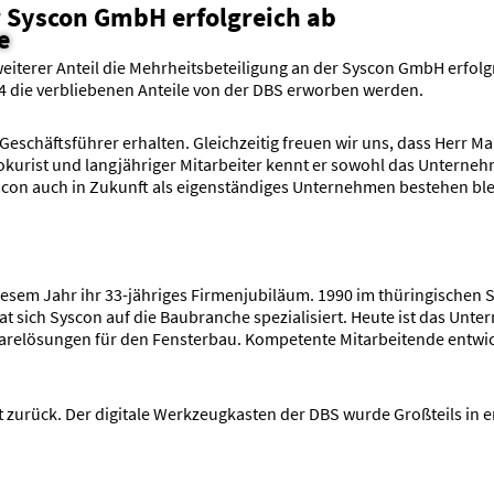
r Syscon GmbH erfolgreich ab
e
iterer Anteil die Mehrheitsbeteiligung an der Syscon GmbH erfolgre
24 die verbliebenen Anteile von der DBS erworben werden.
eschäftsführer erhalten. Gleichzeitig freuen wir uns, dass Herr Ma
okurist und langjähriger Mitarbeiter kennt er sowohl das Unterneh
on auch in Zukunft als eigenständiges Unternehmen bestehen bleib
iesem Jahr ihr 33-jähriges Firmenjubiläum. 1990 im thüringische
t sich Syscon auf die Baubranche spezialisiert. Heute ist das Unter
warelösungen für den Fensterbau. Kompetente Mitarbeitende entwi
zurück. Der digitale Werkzeugkasten der DBS wurde Großteils in 